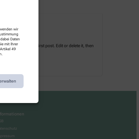
erwenden wir
 Zustimmung
 dabei Daten
e mit Ihrer
tes. This is your first post. Edit or delete it, then
Artikel 49
n.
erwalten
nformationen
GB
tenschutz
mpressum