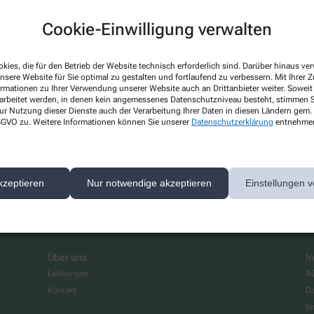
Cookie-Einwilligung verwalten
kies, die für den Betrieb der Website technisch erforderlich sind. Darüber hinaus v
Hello world!
nsere Website für Sie optimal zu gestalten und fortlaufend zu verbessern. Mit Ihrer
ormationen zu Ihrer Verwendung unserer Website auch an Drittanbieter weiter. Soweit
rarbeitet werden, in denen kein angemessenes Datenschutzniveau besteht, stimmen Si
Welcome to WordPress on Azure Si
ur Nutzung dieser Dienste auch der Verarbeitung Ihrer Daten in diesen Ländern gem. 
start writing!
 DSGVO zu. Weitere Informationen können Sie unserer
Datenschutzerklärung
entnehme
Mehr lesen
kzeptieren
Nur notwendige akzeptieren
Einstellungen v
Über uns
I
Leistungen
A
Kontakt
Da
I