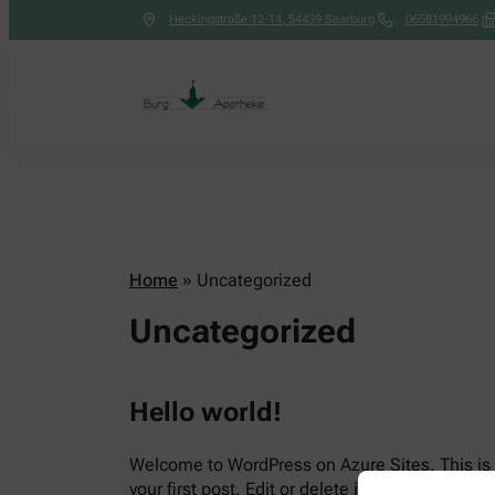
Heckingstraße 12-14
,
54439
Saarburg
06581994966
Home
»
Uncategorized
Uncategorized
Hello world!
Welcome to WordPress on Azure Sites. This is
your first post. Edit or delete it, then start writi