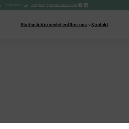
06581994967
info@burg-apotheke-saarburg.de
Startseite
Vorbestellen
Über uns
Kontakt
ng!