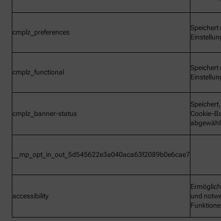
Speichert 
cmplz_preferences
Einstellu
Speichert 
cmplz_functional
Einstellu
Speichert
cmplz_banner-status
Cookie-B
abgewähl
__mp_opt_in_out_5d545622e3a040aca63f2089b0e6cae7
Ermöglic
accessibility
und notw
Funktion