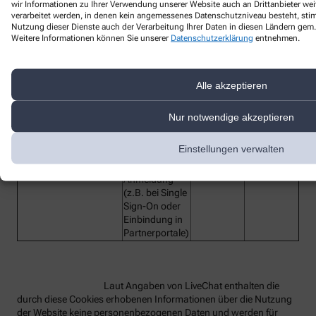
wir Informationen zu Ihrer Verwendung unserer Website auch an Drittanbieter wei
verarbeitet werden, in denen kein angemessenes Datenschutzniveau besteht, stimm
Nutzung dieser Dienste auch der Verarbeitung Ihrer Daten in diesen Ländern gem. 
Bezeichnung des
Funktion
Anbieter
Laufzeit
Weitere Informationen können Sie unserer
Datenschutzerklärung
entnehmen.
Dienstes
lc_cid
Customer ID
LiveChat
2 Jahre
Customer
Alle akzeptieren
lc_cst
LiveChat
2 Jahre
Secure Token
Technisches
Nur notwendige akzeptieren
Hilfs-Cookie,
rüft beim
Einstellungen verwalten
Redirect die
OAuth-
oauth_redirect_detector
LiveChat
2 Jahre
Anmeldung
(z.B. bei Single
Sign-On oder
Einbindung in
Partnerportale)
Laut Angaben von LiveChat enthalten die
durch diese Cookies erhobenen Informationen über die Nutzung
der Website keine personenbezogenen Daten und werden für