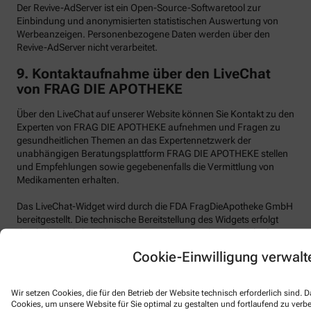
Der Revive-AdServer ist ein Open-Source-Softwaretool zur
Einbindung und anonymisierten statistischen Auswertung von
Werbeanzeigen. Personenbezogene Daten werden über den
Revive-AdServer nicht verarbeitet.
9.
Kontaktaufnahme über den LiveChat
von FRAG DIE APOTHEKE
Über den LiveChat auf unserer Website können Sie Kontakt zu den
Experten von FRAG DIE APOTHEKE aufnehmen und Fragen zu
gesundheitlichen Themen an das Expertennetzwerk der
unabhängigen Beratungsplattform FRAG DIE APOTHEKE stellen
und Empfehlungen sowie gegebenenfalls die Vermittlung von
Medikamenten erhalten.
Das LiveChat-Widget wird durch die FDA FragDieApotheke GmbH
bereitgestellt. Die technische Bereitstellung des Widgets erfolgt
durch den Subdienstleister Text, Inc. (101 Arch Street, 8th Floor,
Boston MA 02110, USA, im Folgenden „LiveChat“), der im
Cookie-Einwilligung verwalt
Auftrag von FRAG DIE APOTHEKE handelt. Wir selbst haben kein
Vertragsverhältnis mit der Text, Inc.
Wir setzen Cookies, die für den Betrieb der Website technisch erforderlich sind.
LiveChat verwendet funktionale Cookies.
Cookies, um unsere Website für Sie optimal zu gestalten und fortlaufend zu ver