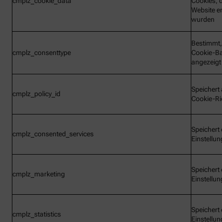
cmplz_cookie_data
Cookies, d
Website e
wurden
Bestimmt,
cmplz_consenttype
Cookie-B
angezeigt
Speichert 
cmplz_policy_id
Cookie-Ric
Speichert 
cmplz_consented_services
Einstellu
Speichert 
cmplz_marketing
Einstellu
Speichert 
cmplz_statistics
Einstellu