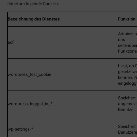
dabei um folgende Cookies:
Bezeichnung
des Dienstes
Funktion
Administr
das
acf
seitenübe
Funktionen
Liest, ob 
gesetzt w
wordpress_test_cookie
können. N
eingelogg
Speichert
wordpress_logged_in_*
angemeld
Benutzer
Speichert
wp-settings-*
Benutzere