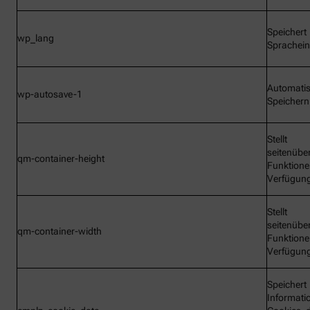
Speichert
wp_lang
Sprachein
Automati
wp-autosave-1
Speichern
Stellt
seitenübe
qm-container-height
Funktione
Verfügun
Stellt
seitenübe
qm-container-width
Funktione
Verfügun
Speichert
Informati