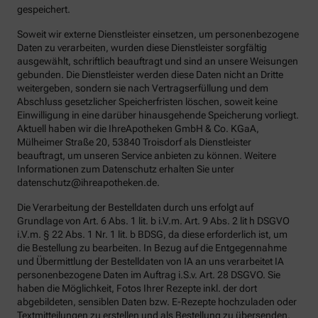
gespeichert.
Soweit wir externe Dienstleister einsetzen, um personenbezogene
Daten zu verarbeiten, wurden diese Dienstleister sorgfältig
ausgewählt, schriftlich beauftragt und sind an unsere Weisungen
gebunden. Die Dienstleister werden diese Daten nicht an Dritte
weitergeben, sondern sie nach Vertragserfüllung und dem
Abschluss gesetzlicher Speicherfristen löschen, soweit keine
Einwilligung in eine darüber hinausgehende Speicherung vorliegt.
Aktuell haben wir die IhreApotheken GmbH & Co. KGaA,
Mülheimer Straße 20, 53840 Troisdorf als Dienstleister
beauftragt, um unseren Service anbieten zu können. Weitere
Informationen zum Datenschutz erhalten Sie unter
datenschutz@ihreapotheken.de.
Die Verarbeitung der Bestelldaten durch uns erfolgt auf
Grundlage von Art. 6 Abs. 1 lit. b i.V.m. Art. 9 Abs. 2 lit h DSGVO
i.V.m. § 22 Abs. 1 Nr. 1 lit. b BDSG, da diese erforderlich ist, um
die Bestellung zu bearbeiten. In Bezug auf die Entgegennahme
und Übermittlung der Bestelldaten von IA an uns verarbeitet IA
personenbezogene Daten im Auftrag i.S.v. Art. 28 DSGVO. Sie
haben die Möglichkeit, Fotos Ihrer Rezepte inkl. der dort
abgebildeten, sensiblen Daten bzw. E-Rezepte hochzuladen oder
Textmitteilungen zu erstellen und als Bestellung zu übersenden.