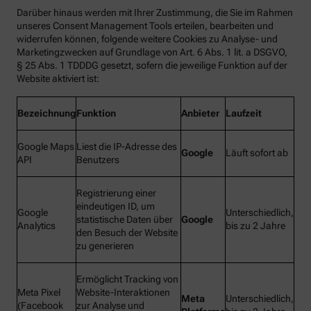
Darüber hinaus werden mit Ihrer Zustimmung, die Sie im Rahmen
unseres Consent Management Tools erteilen, bearbeiten und
widerrufen können, folgende weitere Cookies zu Analyse- und
Marketingzwecken auf Grundlage von Art. 6 Abs. 1 lit. a DSGVO,
§ 25 Abs. 1 TDDDG gesetzt, sofern die jeweilige Funktion auf der
Website aktiviert ist:
Bezeichnung
Funktion
Anbieter
Laufzeit
Google Maps
Liest die IP-Adresse des
Google
Läuft sofort ab
API
Benutzers
Registrierung einer
eindeutigen ID, um
Google
Unterschiedlich,
statistische Daten über
Google
Analytics
bis zu 2 Jahre
den Besuch der Website
zu generieren
Ermöglicht Tracking von
Meta Pixel
Website-Interaktionen
Meta
Unterschiedlich,
(Facebook
zur Analyse und